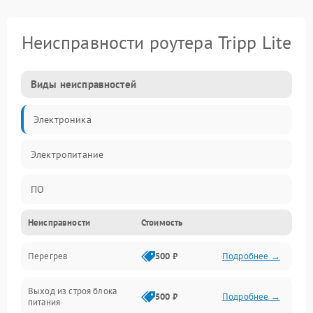
Неисправности роутера Tripp Lite
Виды неисправностей
Электроника
Электропитание
ПО
Неисправности
Стоимость
Сеть
Перегрев
500 ₽
Подробнее →
Беспроводной модуль
Выход из строя блока
Программное обеспечение
500 ₽
Подробнее →
питания