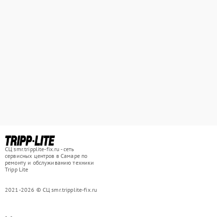
СЦ smr.tripplite-fix.ru - сеть
сервисных центров в Самаре по
ремонту и обслуживанию техники
Tripp Lite
2021-2026 © СЦ smr.tripplite-fix.ru