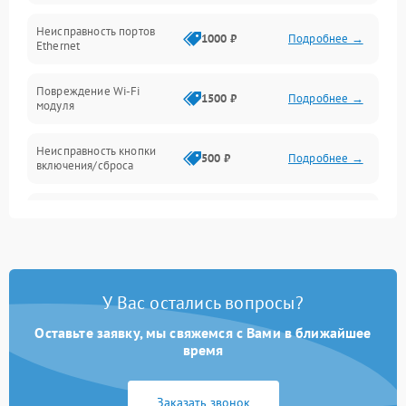
Механические повреждения
Неисправность портов
1000 ₽
Подробнее →
Ethernet
Повреждение Wi-Fi
1500 ₽
Подробнее →
модуля
Неисправность кнопки
500 ₽
Подробнее →
включения/сброса
Окисление контактов
500 ₽
Подробнее →
Неисправность
2000 ₽
Подробнее →
процессора
У Вас остались вопросы?
Поломка оперативной
1500 ₽
Подробнее →
памяти
Оставьте заявку, мы свяжемся с Вами в ближайшее
время
Повреждение flash-
1500 ₽
Подробнее →
памяти
Заказать звонок