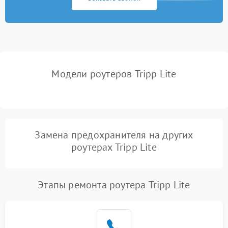
Неисправность USB-порта
1000 ₽
Подробнее →
Поломка платы
2000 ₽
Подробнее →
управления
Модели роутеров Tripp Lite
Неисправность
500 ₽
Подробнее →
индикаторов
Повреждение кабелей
500 ₽
Подробнее →
внутри устройства
Замена предохранителя на других
Неисправность модуля
роутерах Tripp Lite
2000 ₽
Подробнее →
3G/4G
Поломка разъема питания
500 ₽
Подробнее →
Этапы ремонта роутера Tripp Lite
Неисправность системы
500 ₽
Подробнее →
охлаждения